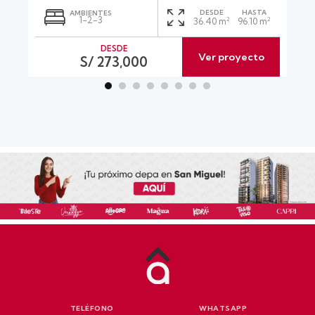
DESDE
HASTA
AMBIENTES
1-2-3
2
2
36.40 m
96.10 m
DESDE
Ver proyecto
S/ 273,000
TELÉFONO
WHATSAPP