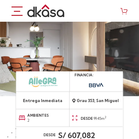
Saltar
al
contenido
FINANCIA:
Entrega Inmediata
Grau 353, San Miguel
AMBIENTES
2
DESDE
99.45m
2
S/ 607,082
DESDE