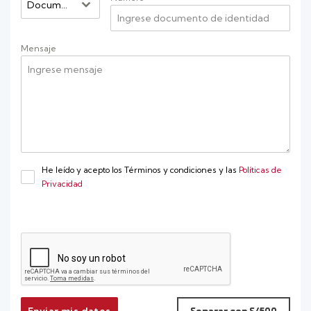
Documento
Mensaje
He leído y acepto los Términos y condiciones y las
Políticas de
Privacidad
Enviar mis datos
Separar con S/500
Separar con S/500
Separar con S/500