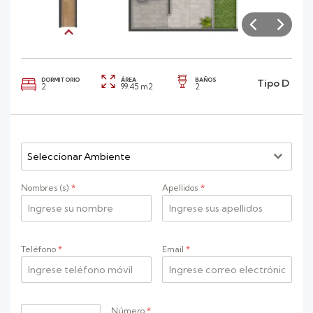
DORMITORIO
ÁREA
BAÑOS
Tipo D
2
99.45 m2
2
Seleccionar Ambiente
Nombres (s)
*
Apellidos
*
Teléfono
*
Email
*
Número
*