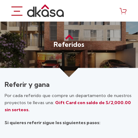
Saltar
al
contenido
Referidos
Referir y gana
Por cada referido que compre un departamento de nuestros
proyectos te llevas una:
Gift Card con saldo de S/2,000.00
sin sorteos.
Si quieres referir sigue los siguientes pasos: