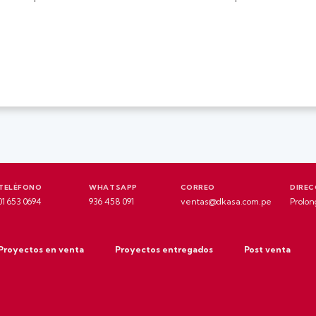
TELÉFONO
WHATSAPP
CORREO
DIREC
01 653 0694
936 458 091
ventas@dkasa.com.pe
Prolon
Proyectos en venta
Proyectos entregados
Post venta