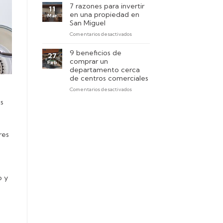
encontrar
primer
7 razones para invertir
11
un
piso
en una propiedad en
Mar
departamento
San Miguel
pet-
en
Comentarios desactivados
friendly
7
en
razones
Lima?
9 beneficios de
27
para
comprar un
Feb
invertir
departamento cerca
en
de centros comerciales
una
en
Comentarios desactivados
propiedad
n
9
en
s
beneficios
San
de
Miguel
comprar
un
res
departamento
cerca
de
centros
comerciales
o y