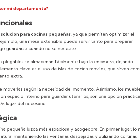
ser mi departamento?
.
uncionales
a
solución para cocinas pequeñas
, ya que permiten optimizar el
ejemplo, una mesa extensible puede servir tanto para preparar
ego guardarse cuando no se necesite.
 o plegables se almacenan fácilmente bajo la encimera, dejando
lemento clave es el uso de islas de cocina móviles, que sirven co
iento extra.
mite moverlas según la necesidad del momento. Asimismo, los muebl
 espacio interno para guardar utensilios, son una opción práctic
ás lugar del necesario.
égica
na pequeña luzca más espaciosa y acogedora. En primer lugar, lo 
natural manteniendo las ventanas despejadas y utilizando cortinas