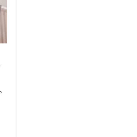
s
s
s