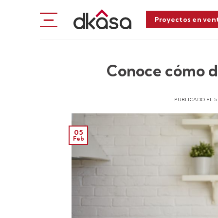
Saltar
al
Proyectos en ven
contenido
Conoce cómo d
PUBLICADO EL
5
05
Feb