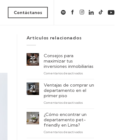
Contáctanos
Artículos relacionados
Consejos para
25
maximizar tus
Mar
inversiones inmobiliarias
en
Comentarios desactivados
Consejos
para
Ventajas de comprar un
21
maximizar
departamento en el
Mar
tus
primer piso
inversiones
en
Comentarios desactivados
inmobiliarias
Ventajas
de
¿Cómo encontrar un
14
comprar
departamento pet-
Mar
un
friendly en Lima?
departamento
en
Comentarios desactivados
en
¿Cómo
el