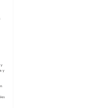
s
 y
a y
o.
les