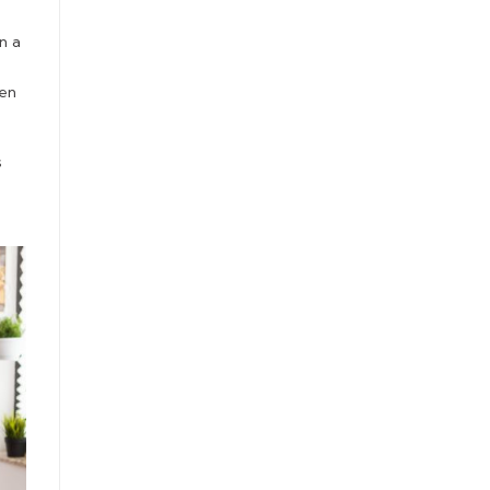
n a
yen
s