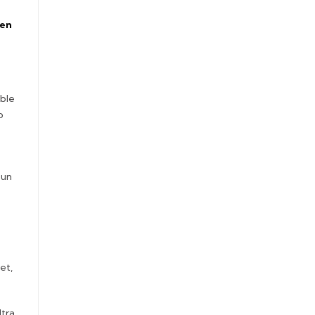
 en
ble
o
 un
et,
ltra