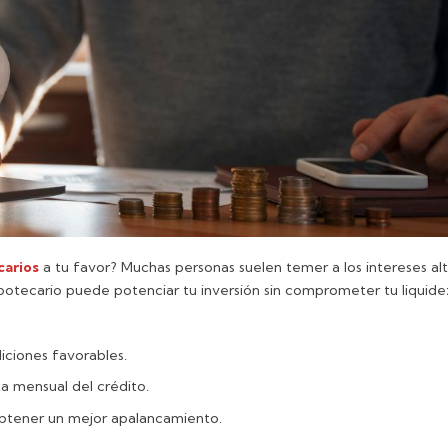
carios
a tu favor? Muchas personas suelen temer a los intereses al
hipotecario puede potenciar tu inversión sin comprometer tu liquide
iciones favorables.
ta mensual del crédito.
obtener un mejor apalancamiento.