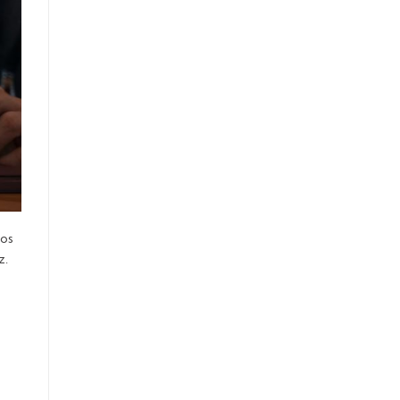
tos
z.