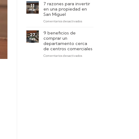
encontrar
primer
7 razones para invertir
11
un
piso
en una propiedad en
Mar
departamento
San Miguel
pet-
en
Comentarios desactivados
friendly
7
en
razones
Lima?
9 beneficios de
27
para
comprar un
Feb
invertir
departamento cerca
en
de centros comerciales
una
en
Comentarios desactivados
propiedad
9
en
beneficios
San
de
Miguel
comprar
un
departamento
cerca
de
centros
comerciales