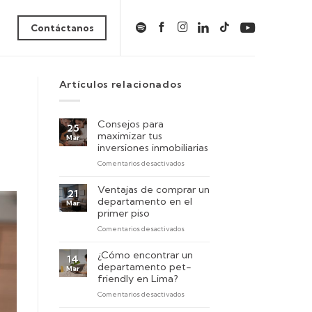
Contáctanos
Artículos relacionados
Consejos para
25
maximizar tus
Mar
inversiones inmobiliarias
en
Comentarios desactivados
Consejos
para
Ventajas de comprar un
21
maximizar
departamento en el
Mar
tus
primer piso
inversiones
en
Comentarios desactivados
inmobiliarias
Ventajas
de
¿Cómo encontrar un
14
comprar
departamento pet-
Mar
un
friendly en Lima?
departamento
en
Comentarios desactivados
en
¿Cómo
el