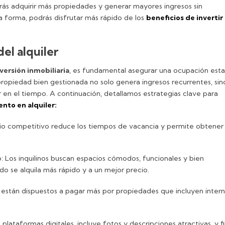
drás adquirir más propiedades y generar mayores ingresos sin
ta forma, podrás disfrutar más rápido de los
beneficios de invertir
del alquiler
versión inmobiliaria
, es fundamental asegurar una ocupación esta
 propiedad bien gestionada no solo genera ingresos recurrentes, sin
en el tiempo. A continuación, detallamos estrategias clave para
nto en alquiler:
io competitivo reduce los tiempos de vacancia y permite obtener
 Los inquilinos buscan espacios cómodos, funcionales y bien
 se alquila más rápido y a un mejor precio.
os están dispuestos a pagar más por propiedades que incluyen intern
a plataformas digitales, incluye fotos y descripciones atractivas, y fi