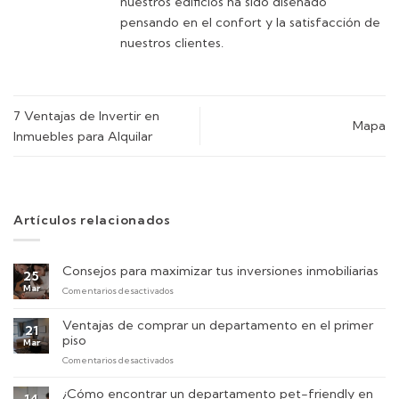
nuestros edificios ha sido diseñado
pensando en el confort y la satisfacción de
nuestros clientes.
7 Ventajas de Invertir en
Mapa
Inmuebles para Alquilar
Artículos relacionados
Consejos para maximizar tus inversiones inmobiliarias
25
Mar
en
Comentarios desactivados
Consejos
para
Ventajas de comprar un departamento en el primer
21
maximizar
piso
Mar
tus
en
Comentarios desactivados
inversiones
Ventajas
inmobiliarias
de
¿Cómo encontrar un departamento pet-friendly en
14