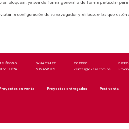
bién bloquear, ya sea de forma general o de forma particular para
visitar la configuración de su navegador y allí buscar las que esté
TELÉFONO
WHATSAPP
CORREO
DIREC
01 653 0694
936 458 091
ventas@dkasa.com.pe
Prolon
Proyectos en venta
Proyectos entregados
Post venta