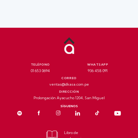
TELÉFONO
WHATSAPP
01 653 0694
936 458 091
CORREO
ventas@dkasa.com.pe
DIRECCIÓN
Prolongación Ayacucho 1204, San Miguel
SÍGUENOS
Libro de