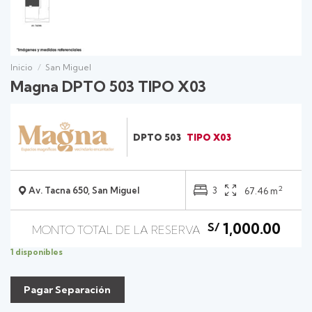
Inicio
/
San Miguel
Magna DPTO 503 TIPO X03
DPTO 503
TIPO X03
2
Av. Tacna 650, San Miguel
3
67.46 m
1,000.00
S/
1 disponibles
Pagar Separación