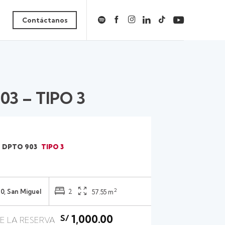
Contáctanos
03 – TIPO 3
DPTO 903
TIPO 3
2
0, San Miguel
2
57.55 m
1,000.00
S/