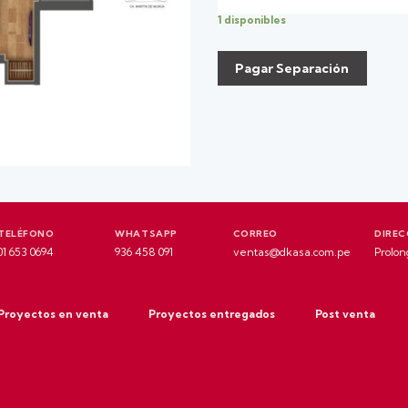
1 disponibles
Pagar Separación
TELÉFONO
WHATSAPP
CORREO
DIREC
01 653 0694
936 458 091
ventas@dkasa.com.pe
Prolon
Proyectos en venta
Proyectos entregados
Post venta