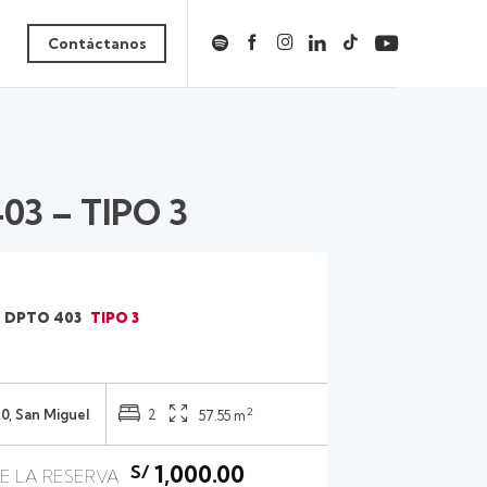
Contáctanos
03 – TIPO 3
DPTO 403
TIPO 3
2
0, San Miguel
2
57.55 m
1,000.00
S/