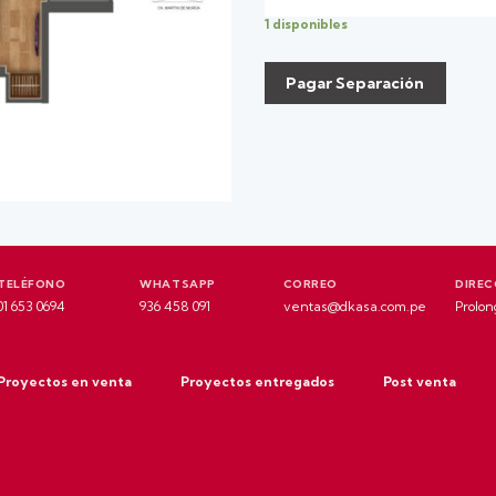
1 disponibles
Pagar Separación
TELÉFONO
WHATSAPP
CORREO
DIREC
01 653 0694
936 458 091
ventas@dkasa.com.pe
Prolon
Proyectos en venta
Proyectos entregados
Post venta