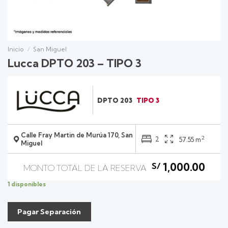
Inicio
/
San Miguel
Lucca DPTO 203 – TIPO 3
DPTO 203
TIPO 3
Calle Fray Martin de Murúa 170, San
2
2
57.55 m
Miguel
1,000.00
S/
1 disponibles
Pagar Separación