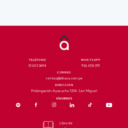
TELÉFONO
WHATSAPP
01 653 0694
936 458 091
CORREO
ventas@dkasa.com.pe
DIRECCIÓN
Prolongación Ayacucho 1204, San Miguel
SÍGUENOS
Libro de