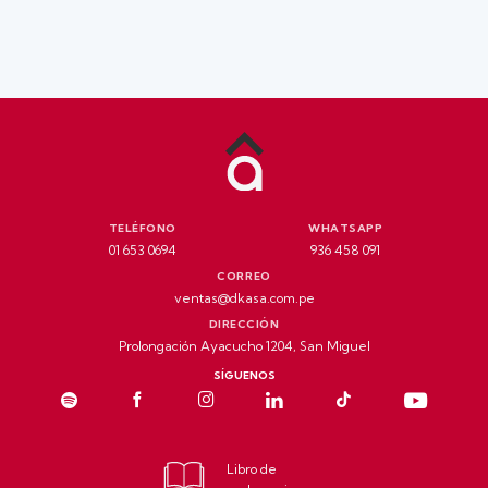
TELÉFONO
WHATSAPP
01 653 0694
936 458 091
CORREO
ventas@dkasa.com.pe
DIRECCIÓN
Prolongación Ayacucho 1204, San Miguel
SÍGUENOS
Libro de