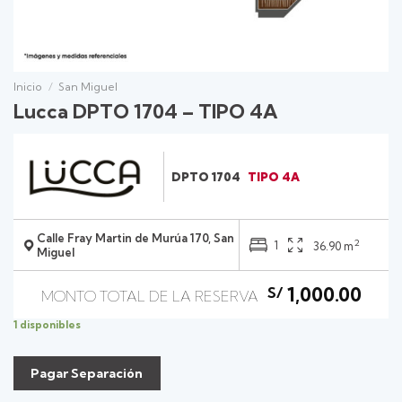
Inicio
/
San Miguel
Lucca DPTO 1704 – TIPO 4A
DPTO 1704
TIPO 4A
Calle Fray Martin de Murúa 170, San
2
1
36.90 m
Miguel
1,000.00
S/
1 disponibles
Pagar Separación