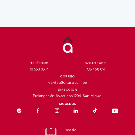
TELÉFONO
WHATSAPP
01 653 0694
936 458 091
CORREO
ventas@dkasa.com.pe
DIRECCIÓN
Prolongación Ayacucho 1204, San Miguel
SÍGUENOS
Libro de