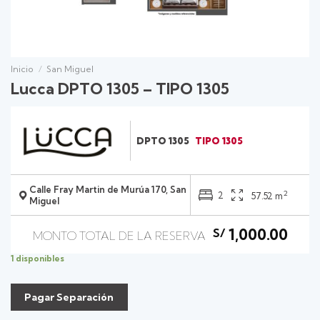
Inicio
/
San Miguel
Lucca DPTO 1305 – TIPO 1305
DPTO 1305
TIPO 1305
Calle Fray Martin de Murúa 170, San
2
2
57.52 m
Miguel
1,000.00
S/
1 disponibles
Pagar Separación