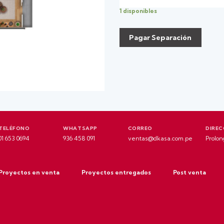
1 disponibles
Pagar Separación
TELÉFONO
WHATSAPP
CORREO
DIREC
01 653 0694
936 458 091
ventas@dkasa.com.pe
Prolon
Proyectos en venta
Proyectos entregados
Post venta