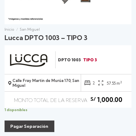
Inicio
/
San Miguel
Lucca DPTO 1003 – TIPO 3
DPTO 1003
TIPO 3
Calle Fray Martin de Murúa 170, San
2
2
57.55 m
Miguel
1,000.00
S/
1 disponibles
Pagar Separación