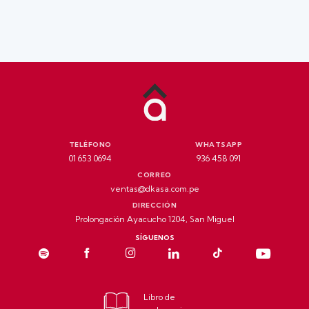
TELÉFONO
WHATSAPP
01 653 0694
936 458 091
CORREO
ventas@dkasa.com.pe
DIRECCIÓN
Prolongación Ayacucho 1204, San Miguel
SÍGUENOS
Libro de