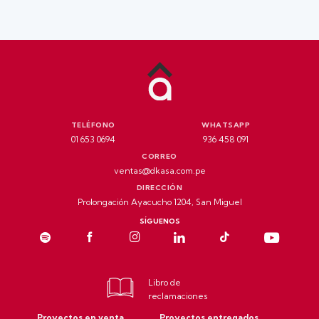
TELÉFONO
WHATSAPP
01 653 0694
936 458 091
CORREO
ventas@dkasa.com.pe
DIRECCIÓN
Prolongación Ayacucho 1204, San Miguel
SÍGUENOS
Libro de
reclamaciones
Proyectos en venta
Proyectos entregados