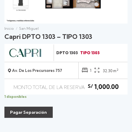
Inicio
/
San Miguel
Capri DPTO 1303 – TIPO 1303
DPTO 1303
TIPO 1303
2
Av. De Los Precursores 757
1
32.30 m
1,000.00
S/
1 disponibles
Pagar Separación