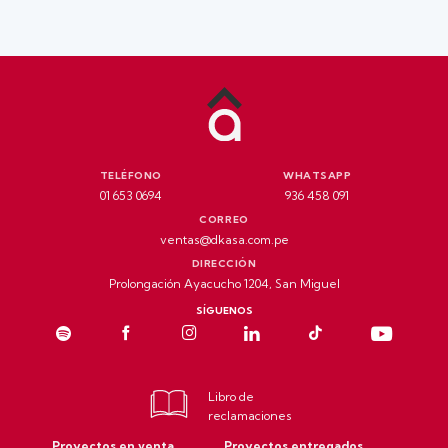
TELÉFONO
WHATSAPP
01 653 0694
936 458 091
CORREO
ventas@dkasa.com.pe
DIRECCIÓN
Prolongación Ayacucho 1204, San Miguel
SÍGUENOS
Libro de
reclamaciones
Proyectos en venta
Proyectos entregados