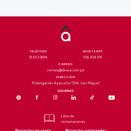
TELÉFONO
WHATSAPP
01 653 0694
936 458 091
CORREO
ventas@dkasa.com.pe
DIRECCIÓN
Prolongación Ayacucho 1204, San Miguel
SÍGUENOS
Libro de
reclamaciones
Proyectos en venta
Proyectos entregados