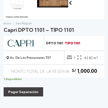
Inicio
/
San Miguel
Capri DPTO 1101 – TIPO 1101
DPTO 1101
TIPO 1101
2
Av. De Los Precursores 757
1
42.82 m
1,000.00
S/
1 disponibles
Pagar Separación