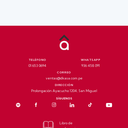
TELÉFONO
WHATSAPP
01 653 0694
936 458 091
CORREO
ventas@dkasa.com.pe
DIRECCIÓN
Prolongación Ayacucho 1204, San Miguel
SÍGUENOS
Libro de