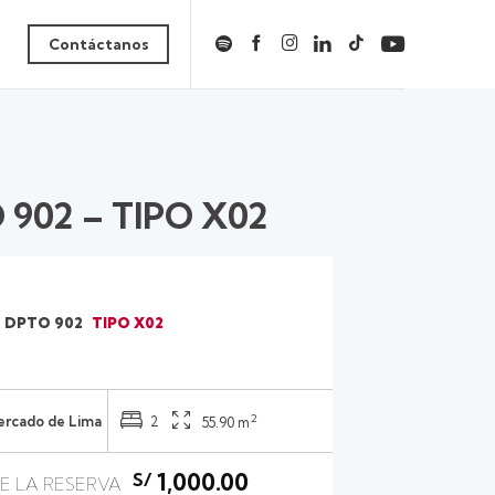
Contáctanos
O 902 – TIPO X02
DPTO 902
TIPO X02
2
Cercado de Lima
2
55.90 m
1,000.00
S/