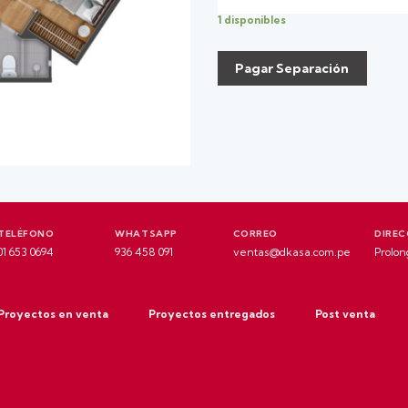
1 disponibles
Pagar Separación
TELÉFONO
WHATSAPP
CORREO
DIREC
01 653 0694
936 458 091
ventas@dkasa.com.pe
Prolon
Proyectos en venta
Proyectos entregados
Post venta