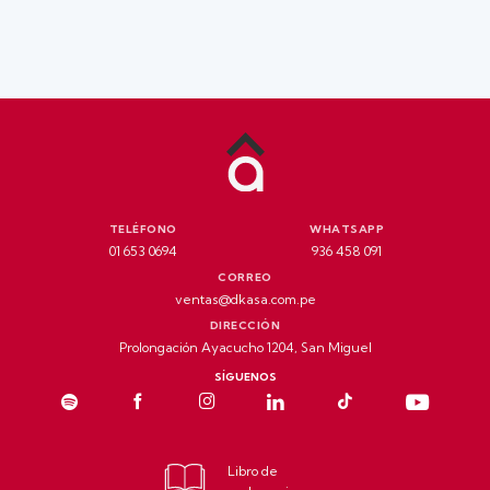
TELÉFONO
WHATSAPP
01 653 0694
936 458 091
CORREO
ventas@dkasa.com.pe
DIRECCIÓN
Prolongación Ayacucho 1204, San Miguel
SÍGUENOS
Libro de