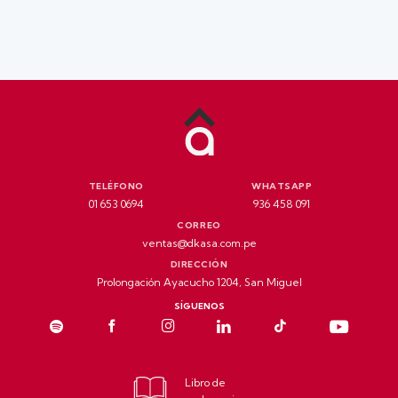
TELÉFONO
WHATSAPP
01 653 0694
936 458 091
CORREO
ventas@dkasa.com.pe
DIRECCIÓN
Prolongación Ayacucho 1204, San Miguel
SÍGUENOS
Libro de