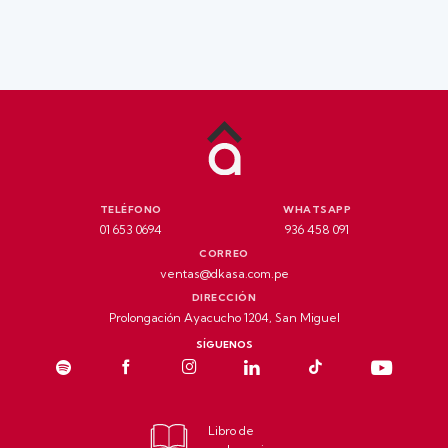
TELÉFONO
WHATSAPP
01 653 0694
936 458 091
CORREO
ventas@dkasa.com.pe
DIRECCIÓN
Prolongación Ayacucho 1204, San Miguel
SÍGUENOS
Libro de