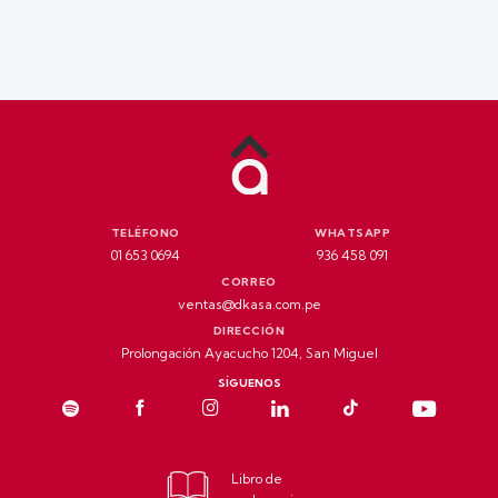
TELÉFONO
WHATSAPP
01 653 0694
936 458 091
CORREO
ventas@dkasa.com.pe
DIRECCIÓN
Prolongación Ayacucho 1204, San Miguel
SÍGUENOS
Libro de