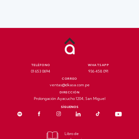
TELÉFONO
WHATSAPP
01 653 0694
936 458 091
CORREO
ventas@dkasa.com.pe
DIRECCIÓN
Prolongación Ayacucho 1204, San Miguel
SÍGUENOS
Libro de