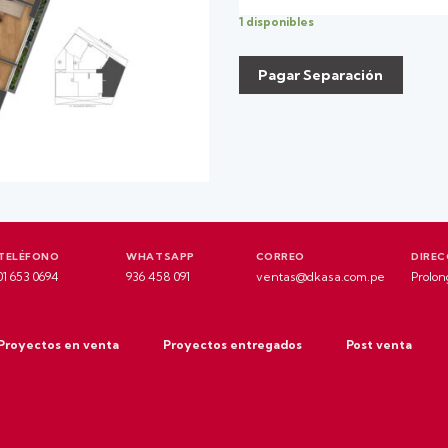
1 disponibles
Pagar Separación
TELÉFONO
WHATSAPP
CORREO
DIREC
01 653 0694
936 458 091
ventas@dkasa.com.pe
Prolon
Proyectos en venta
Proyectos entregados
Post venta