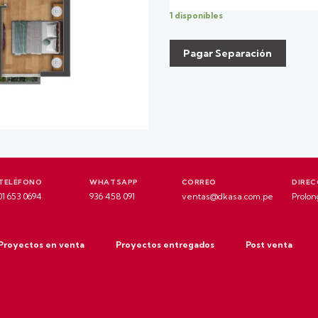
1 disponibles
Pagar Separación
TELÉFONO
WHATSAPP
CORREO
DIREC
01 653 0694
936 458 091
ventas@dkasa.com.pe
Prolon
Proyectos en venta
Proyectos entregados
Post venta