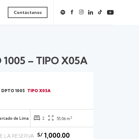
Contáctanos
O 1005 – TIPO X05A
DPTO 1005
TIPO X05A
2
Cercado de Lima
2
55.06 m
1,000.00
S/