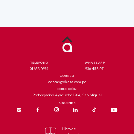
TELÉFONO
WHATSAPP
01 653 0694
936 458 091
CORREO
ventas@dkasa.com.pe
DIRECCIÓN
Prolongación Ayacucho 1204, San Miguel
SÍGUENOS
Libro de